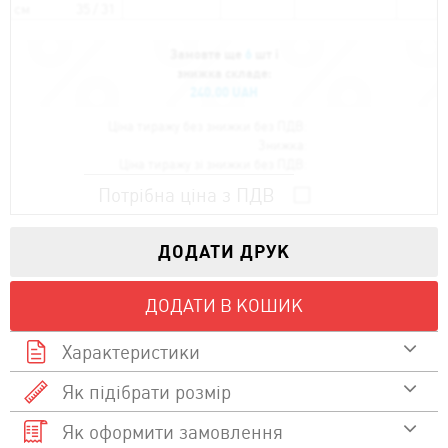
см
35 / 31
Замовте ще
6
шт і
знижка складе:
240.00 UAH
Ціна тиражу без знижки без ПДВ:
Знижка:
Ціна тиражу зі знижки без ПДВ:
Потрібна ціна з ПДВ
ДОДАТИ ДРУК
ДОДАТИ В КОШИК
Характеристики
Як підібрати розмір
Склад
Як оформити замовлення
Дивитися відео