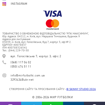
INSTAGRAM
ТОВАРИСТВО З ОБМЕЖЕНОЮ ВІДПОВІДАЛЬНІСТЮ “РПК МАКСИМУМ”,
Юр. Адреса: 04212, м. Київ, вул. Маршала Тимошека, будинок 9
Адреса для листування:
03039, м. Київ, вул. Голосіївська, буд 7, корпус 3, оф.№ 2.
ЕДРПОУ 40078837
ІПН 400788326541
Тел.: (044) 229-70-30
вул. Голосіївська 7, корпус 3, офіс 2
(068) 117 04 02
(050) 474 51 11
info@mirfutbolki.com.ua
3293434@ukr.net
СТВОРЕННЯ САЙТУ ТА ПРОСУВАННЯ САЙТУ -
© SKINNY STUDIO 2026
© 2006-2026 МИР FУТБОЛКИ