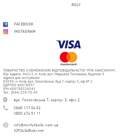
ROLY
FACEBOOK
INSTAGRAM
ТОВАРИСТВО З ОБМЕЖЕНОЮ ВІДПОВІДАЛЬНІСТЮ “РПК МАКСИМУМ”,
Юр. Адреса: 04212, м. Київ, вул. Маршала Тимошека, будинок 9
Адреса для листування:
03039, м. Київ, вул. Голосіївська, буд 7, корпус 3, оф.№ 2.
ЕДРПОУ 40078837
ІПН 400788326541
Тел.: (044) 229-70-30
вул. Голосіївська 7, корпус 3, офіс 2
(068) 117 04 02
(050) 474 51 11
info@mirfutbolki.com.ua
3293434@ukr.net