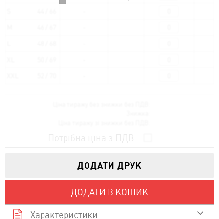
S
44 / 66
M
46 / 67
L
48 / 68
XL
50 / 69
XXL
52 / 70
Ціна тиражу без знижки без ПДВ:
Знижка:
Ціна тиражу зі знижки без ПДВ:
Потрібна ціна з ПДВ
ДОДАТИ ДРУК
ДОДАТИ В КОШИК
Характеристики