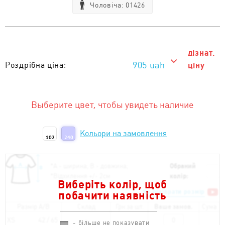
Чоловіча: 01426
дізнат.
905 uah
Роздрібна ціна:
ціну
905 uah
Тираж від 1 од. :
Выберите цвет, чтобы увидеть наличие
Кольори на замовлення
102
240
*
А - ширина; B - довжина;
Обраний
*
Відхилення +/- 2см
колір:
Виберіть колір, щоб
Як підібрати розмір
побачити наявність
Размір A/B
Склад
Грн за шт.
Ваше замов.
Сума
XS
42 / 65
- більше не показувати